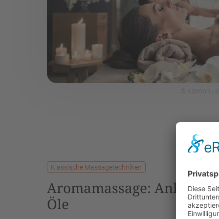
© Kzenon - 
Klassische Massagetechniken
Aromamassage: Anleitung,
Öle