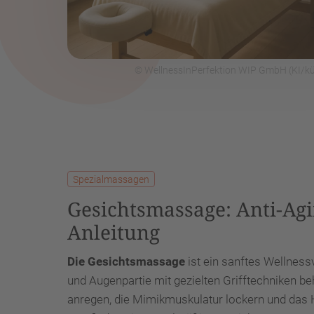
© WellnessInPerfektion WIP GmbH (KI/kün
Spezialmassagen
Gesichtsmassage: Anti-Ag
Anleitung
Die Gesichtsmassage
ist ein sanftes Wellness
und Augenpartie mit gezielten Grifftechniken b
anregen, die Mimikmuskulatur lockern und das Ha