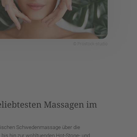
© Prostock-studio
eliebtesten Massagen im
assischen Schwedenmassage über die
bis hin zur wohltuenden Hot-Stone- und