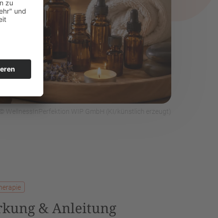
© WellnessInPerfektion WIP GmbH (KI/künstlich erzeugt)
herapie
rkung & Anleitung