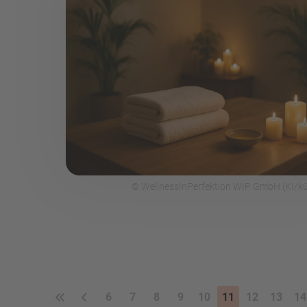
© WellnessInPerfektion WIP GmbH (KI/kün
6
7
8
9
10
11
12
13
14