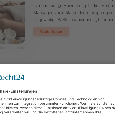
Lymphdrainage-Anwendung. In diesem Überbl
Massagen vor, erklären deren Ursprung und
die jeweilige Wellnessanwendung besonder
Weiterlesen
stock.adobe.com
 Wirkung & ätherische