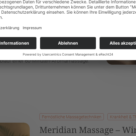
Berührung der klassischen Massage mit
e Atmung gelangen die feinen
vensystem und ins limbische System des
d körperliche Reaktionen gesteuert
ste Verspannungen, gestärktes
nhält. In dieser ausführlichen Anleitung
ichtigsten ätherischen Öle, das richtige
ablauf einer 60-Minuten-Aromamassage.
Fernöstliche Massagetechniken
Krankheit & T
Meridian Massage – Wi