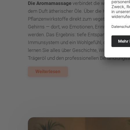
Die Aromamassage
verbindet die wohltuende 
dem Duft ätherischer Öle. Über die Haut und di
Pflanzenwirkstoffe direkt zum vegetativen Ner
Gehirns — dort, wo Emotionen, Erinnerungen un
werden. Das Ergebnis: tiefe Entspannung, gelö
Immunsystem und ein Wohlgefühl, das tagelang a
lernen Sie alles über Geschichte, Wirkung, die w
Trägeröl und den professionellen Behandlungs
Weiterlesen