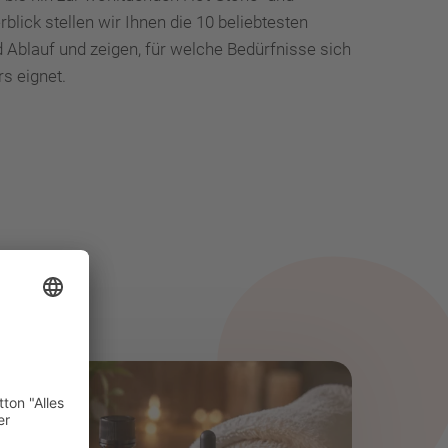
ick stellen wir Ihnen die 10 beliebtesten
 Ablauf und zeigen, für welche Bedürfnisse sich
s eignet.