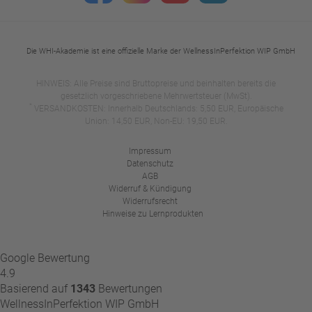
Die WHI-Akademie ist eine offizielle Marke der WellnessInPerfektion WIP GmbH
HINWEIS: Alle Preise sind Bruttopreise und beinhalten bereits die
gesetzlich vorgeschriebene Mehrwertsteuer (MwSt).
*
VERSANDKOSTEN: Innerhalb Deutschlands: 5,50 EUR, Europäische
Union: 14,50 EUR, Non-EU: 19,50 EUR.
Impressum
Datenschutz
AGB
Widerruf & Kündigung
Widerrufsrecht
Hinweise zu Lernprodukten
Google Bewertung
4.9
Basierend auf
1343
Bewertungen
WellnessInPerfektion WIP GmbH