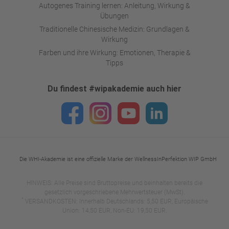
Autogenes Training lernen: Anleitung, Wirkung &
Übungen
Traditionelle Chinesische Medizin: Grundlagen &
Wirkung
Farben und ihre Wirkung: Emotionen, Therapie &
Tipps
Du findest #wipakademie auch hier
Die WHI-Akademie ist eine offizielle Marke der WellnessInPerfektion WIP GmbH
HINWEIS: Alle Preise sind Bruttopreise und beinhalten bereits die
gesetzlich vorgeschriebene Mehrwertsteuer (MwSt).
*
VERSANDKOSTEN: Innerhalb Deutschlands: 5,50 EUR, Europäische
Union: 14,50 EUR, Non-EU: 19,50 EUR.