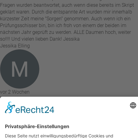
Fragen wurden beantwortet, auch wenn diese bereits im Skript
geklärt waren. Durch die entspannte Art wurden mir innerhalb
kürzester Zeit meine "Sorgen" genommen. Auch wenn ich ein
Prüfungsschisser bin, bin ich froh von einem der beiden im
nächsten Jahr geprüft zu werden. ALLE Daumen hoch, weiter
so!!!! Und vielen lieben Dank! Jessika
Jessika Elling
vor 2 Wochen
Live Online Schulung Für Fachpraktiker Massage. Sehr
professionell und kurzweilig. Theorie und Praxis wurden sehr
gut erklärt. Es wurde auf alle Fragen eingegangen. Freue mich
schon auf das Präsenzseminar. Gruss vom Bodensee....
Micha Friese