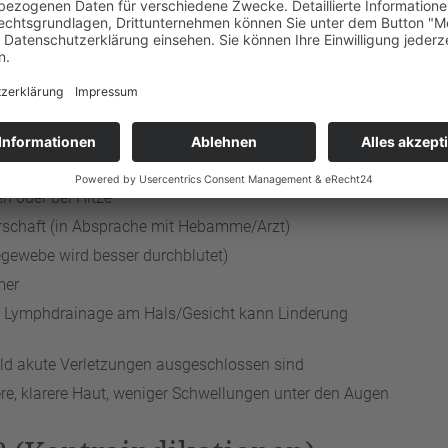
 beschriebenen Griffe sind exakt das.
sinnvoll? (Indikationen)
or allem im präventiven und Wellness-Bereich. Typische
n oder bei Hitze
schaft (in Absprache mit Hebamme/Arzt)
ewebe wird besser durchblutet)
mer
e Lymphdrainage am Hals/Gesicht kann Linderung
ald akute Verletzungen ausgeschlossen sind
re, klarere Haut, weniger Schwellungen unter den Augen