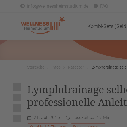
info@wellnessheimstudium.de
FAQ
Kombi-Sets (Geld
Startseite
Infos
Ratgeber
Lymphdrainage selbe
Lymphdrainage selb
professionelle Anlei
21. Juli 2016
Lesezeit ca. 19 Min.
Krankheit & Therapie
Spezialmassagen