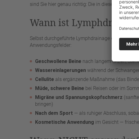
sind Sie hier genau richtig: Die in dieser Anleitung
Wann ist Lymphdrainage 
Selbst durchgeführte Lymphdrainage eignet sich v
Anwendungsfelder:
Geschwollene Beine
nach langem Sitzen, Stehe
Wassereinlagerungen
während der Schwanger
Cellulite
als ergänzende Maßnahme (das Bindeg
Müde, schwere Beine
bei Reisen oder im Som
Migräne und Spannungskopfschmerz
(sanft
bringen)
Nach dem Sport
— als ruhiger Abschluss, sob
Kosmetische Anwendung
im Gesicht — frische