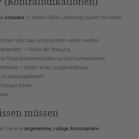
(Kontraindikationen)
ge
schaden
. In diesen Fällen unbedingt zuerst mit einem
könnten über das Lymphsystem verteilt werden
behandelt) — Risiko der Streuung
che Flüssigkeitsverschiebung nicht kompensieren
erdacht — Gefahr eines Lungenembolus
 im Massagebereich
Kollaps führen
rken
wissen müssen
en Sie eine
angenehme, ruhige Atmosphäre
: