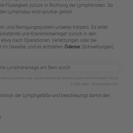
ie Flüssigkeit zurück in Richtung der Lymphknoten. So
der Lymphstau wird spürbar gelöst.
rt- und Reinigungssystem unseres Körpers. Es leitet
ückstände und Krankheitserreger zurück in den
— etwa nach Operationen, Verletzungen oder bei
it im Gewebe, und es entstehen
Ödeme
(Schwellungen).
elle Lymphdrainage: sanfte, kreisende Streichungen mit minimalem Druck.
© Dan Race - stock.adobe.com
funktion der Lymphgefäße und beschleunigt damit den
l