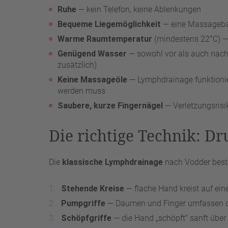
Ruhe
— kein Telefon, keine Ablenkungen
Bequeme Liegemöglichkeit
— eine Massageban
Warme Raumtemperatur
(mindestens 22°C) — 
Genügend Wasser
— sowohl vor als auch nach
zusätzlich)
Keine Massageöle
— Lymphdrainage funktionier
werden muss
Saubere, kurze Fingernägel
— Verletzungsrisi
Die richtige Technik: D
Die
klassische Lymphdrainage
nach Vodder beste
Stehende Kreise
— flache Hand kreist auf ein
Pumpgriffe
— Daumen und Finger umfassen d
Schöpfgriffe
— die Hand „schöpft" sanft über