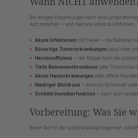
Wann NICHT anwenden? 
Bei einigen Erkrankungen kann eine Lymphdraina
Arzt sprechen — und niemals selbst durchführen:
Akute Infektionen
mit Fieber — die Bakterien 
Bösartige Tumorerkrankungen
(akut oder un
Herzinsuffizienz
— der Körper kann die plötzli
Tiefe Beinvenenthrombose
oder Thrombose-V
Akute Hauterkrankungen
oder offene Wunden
Niedriger Blutdruck
— kann zu Schwindel oder 
Schilddrüsenüberfunktion
— kann sich verstä
Vorbereitung: Was Sie 
Bevor Sie mit der Lymphdrainage beginnen, schaff