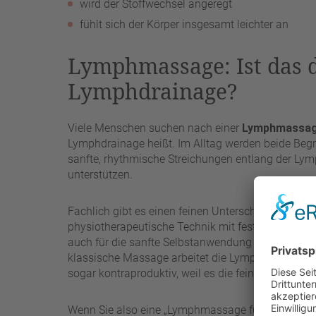
wird der Stoffwechsel angeregt
fühlt sich der Körper insgesamt leichter an
Lymphmassage: Ist das 
Lymphdrainage?
Viele Menschen suchen nach einer
Lymphmassa
Lymphdrainage heißt. Im Alltag werden beide Begr
sanfte, rhythmische Streichungen entlang der Ly
unterstützen.
Fachlich gibt es einen feinen Unterschied: Die
man
physiotherapeutische Technik mit festen Griffen
auch für die sanfte Selbstanwendung zu Hause benu
klassische Massage arbeitet die Lymphmassage 
sogar kontraproduktiv, weil es die feinen Lymphgef
Wenn Sie also eine „Lymphmassage für die Beine“