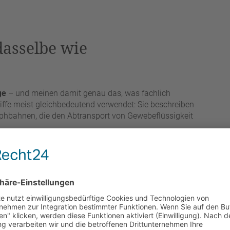
dasselbe wie
ge
– und meinen damit genau das, was fachlich
iffe meist gleichbedeutend verwendet: Sie beschreiben
mphbahnen, die den Abtransport von Gewebeflüssigkeit
uelle Lymphdrainage (MLD)
ist eine klar definierte
. Der Begriff „Lymphmassage“ wird umgangssprachlich
tzt. Entscheidend ist in beiden Fällen: Anders als eine
mit sehr
leichtem Druck
– kräftiges Kneten wäre hier
äße dicht unter der Haut eher abdrückt als anregt.
 oder eine
Lymphmassage zum Selbermachen
suchen,