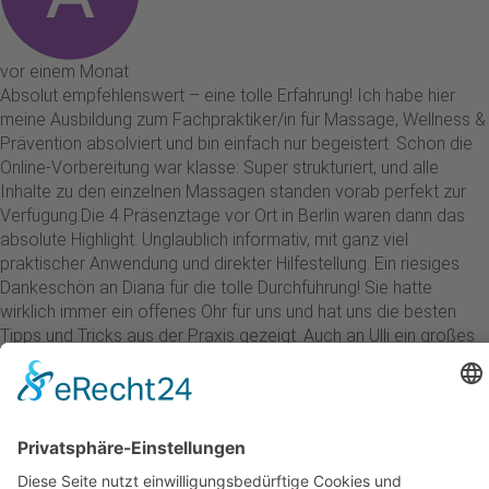
vor einem Monat
Absolut empfehlenswert – eine tolle Erfahrung! Ich habe hier
meine Ausbildung zum Fachpraktiker/in für Massage, Wellness &
Prävention absolviert und bin einfach nur begeistert. Schon die
Online-Vorbereitung war klasse: Super strukturiert, und alle
Inhalte zu den einzelnen Massagen standen vorab perfekt zur
Verfügung. ​Die 4 Präsenztage vor Ort in Berlin waren dann das
absolute Highlight. Unglaublich informativ, mit ganz viel
praktischer Anwendung und direkter Hilfestellung. Ein riesiges
Dankeschön an Diana für die tolle Durchführung! Sie hatte
wirklich immer ein offenes Ohr für uns und hat uns die besten
Tipps und Tricks aus der Praxis gezeigt. Auch an Ulli ein großes
Danke für die tolle und reibungslose Vorbereitung der Kurse. ​Ihr
seid ein tolles Team, es war eine wunderschöne Zeit und eine
großartige Erfahrung für mich. Macht weiter so!
Andre Stix