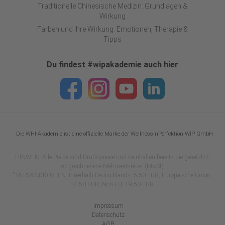
Traditionelle Chinesische Medizin: Grundlagen &
Wirkung
Farben und ihre Wirkung: Emotionen, Therapie &
Tipps
Du findest #wipakademie auch hier
Die WHI-Akademie ist eine offizielle Marke der WellnessInPerfektion WIP GmbH
HINWEIS: Alle Preise sind Bruttopreise und beinhalten bereits die gesetzlich
vorgeschriebene Mehrwertsteuer (MwSt).
*
VERSANDKOSTEN: Innerhalb Deutschlands: 5,50 EUR, Europäische Union:
14,50 EUR, Non-EU: 19,50 EUR.
Impressum
Datenschutz
AGB