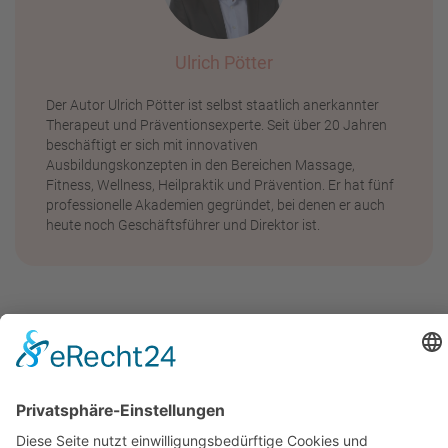
Ulrich Pötter
Der Autor Ulrich Pötter ist selbst staatlich anerkannter
Therapeut und Präventionsexperte. Seit über 20 Jahren
beschäftigt er sich mit innovativen
Ausbildungskonzepten in den Bereichen Massage,
Fitness, Wellness, Heilpraktik und Prävention. Er hat fünf
professionelle Akademien gegründet, bei denen er auch
heute noch Geschäftsführer und Direktor ist.
Wie wäre es mit ein paar
weiteren interessanten