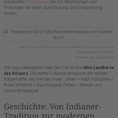
klassische
Fußmassage
, die mit Streichungen und
Knetungen vor allem Durchblutung und Entspannung
fördert.
Klassische Fußreflexzonenmassage: gezielter Daumen-Druck auf die
Reflexpunkte der Fußsohle.
© Henrie - stock.adobe.com
Die zugrundeliegende Idee: Der Fuß ist eine
Mini-Landkarte
des Körpers
. Die rechte Fußsohle entspricht der rechten
Körperhälfte, die linke der linken. Zehen = Kopf, Fußballen =
Brust, Mittelfuß = Bauchorgane, Fersen = Becken und
untere Wirbelsäule.
Geschichte: Von Indianer-
Tradition zur modernen