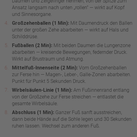
Daumen und Zeigefinger nehmen, von der Spitze zum
Ansatz langsam nach unten „rollen" — wirkt auf Kopf
und Sinnesorgane.
Großzehenballen (1 Min):
Mit Daumendruck den Ballen
unter der großen Zehe abarbeiten — wirkt auf Hals und
Schilddrüse.
Fußballen (2 Min):
Mit beiden Daumen die Lungenzone
abarbeiten — kreisende Bewegungen, federnder Druck.
Wirkt auf Brustraum und Atmung.
Mittelfuß-Innenseite (2 Min):
Vom Großzehenballen
zur Ferse hin — Magen-, Leber-, Galle-Zonen abarbeiten.
Punkt für Punkt 5 Sekunden Druck.
Wirbelsäulen-Linie (1 Min):
Am Fußinnenrand entlang
von der Großzehe zur Ferse streichen — entlastet die
gesamte Wirbelsäule.
Abschluss (1 Min):
Ganzer Fuß sanft ausstreichen,
dann beide Hände auf die Sohle legen und 30 Sekunden
ruhen lassen. Wechsel zum anderen Fuß.