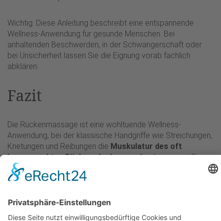
Wichtig: Diese Anleitung beschreibt eine entspannende
Wellness-Anwendung für gesunde Menschen. Bei
anhaltenden Beschwerden, in der Schwangerschaft oder
bei Unsicherheit lassen Sie die Eignung vorab fachlich
abklären.
Fazit
Die Rückenmassage ist eine wohltuende Wellness-
Anwendung, bei der klassische Handgriffe wie Streichungen,
Knetungen und Reibungen die
Muskulatur des oft
beanspruchten Rückens lockern und entspannen
. Sie
verbindet die Wärme der Berührung mit einem ruhigen
Rhythmus und kann das Wohlbefinden, das Körpergefühl
und die empfundene Beweglichkeit fördern. Als angenehme
Auszeit vom Alltag ist sie eine echte Wohltat – sie ist jedoch
keine medizinische Behandlung und ersetzt bei