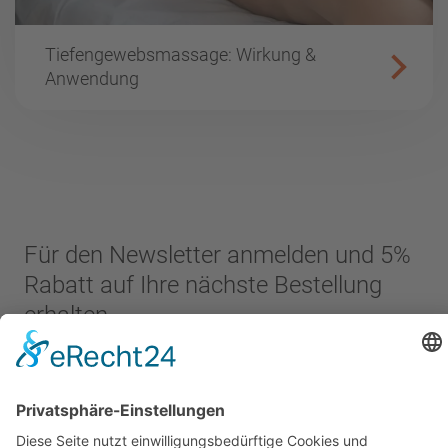
Tiefengewebsmassage: Wirkung &
Anwendung
Für den Newsletter anmelden und 5%
Rabatt auf Ihre nächste Bestellung
erhalten...
Vorname
*
Nachname
*