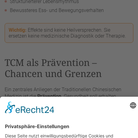
Strukturierterer Lebensrhythmus
Bewussteres Ess- und Bewegungsverhalten
Wichtig:
Effekte sind keine Heilversprechen. Sie
ersetzen keine medizinische Diagnostik oder Therapie.
TCM als Prävention –
Chancen und Grenzen
Ein zentrales Anliegen der Traditionellen Chinesischen
Medizin ist die
Prävention
. Gesundheit soll erhalten
werden, bevor Beschwerden entstehen. Dabei richtet sich
der Blick weniger auf einzelne Symptome, sondern auf
Lebensrhythmus, Belastungen und innere Balance.
Vorteile der TCM-Prävention