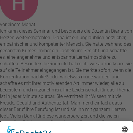
vor einem Monat
Ich kann dieses Seminar und besonders die Dozentin Diana von
Herzen weiterempfehlen. Diana ist ein unglaublich herzlicher,
empathischer und kompetenter Mensch. Sie hatte während des
gesamten Kurses immer ein Lächeln im Gesicht und schaffte
es, eine angenehme und entspannte Lernatmosphäre zu
schaffen. Besonders beeindruckt hat mich, wie aufmerksam sie
auf die Teilnehmer eingegangen ist. Sie merkte sofort, wenn die
Konzentration nachließ oder wir etwas müde wurden, und
schaffte es mit ihrer motivierenden Art immer wieder, alle zu
begeistern und mitzunehmen. Ihre Leidenschaft für das Thema
ist in jeder Minute spürbar. Sie vermittelt ihr Wissen mit viel
Freude, Geduld und Authentizität. Man merkt einfach, dass
dieser Beruf ihre Berufung ist und sie ihn mit ganzem Herzen
lebt. Vielen Dank für diese wunderbare Zeit und die vielen
wertvollen Erfahrungen. Diana ist eine Dozentin, die man so
schnell nicht vergisst!