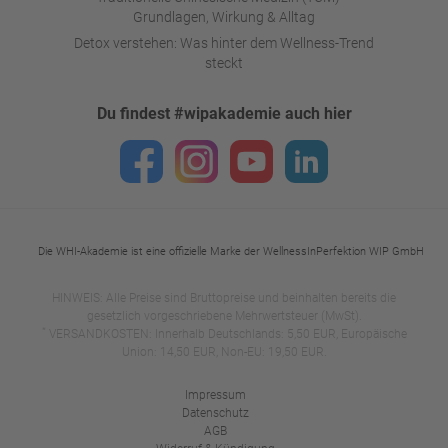
Grundlagen, Wirkung & Alltag
Detox verstehen: Was hinter dem Wellness-Trend
steckt
Du findest #wipakademie auch hier
Die WHI-Akademie ist eine offizielle Marke der WellnessInPerfektion WIP GmbH
HINWEIS: Alle Preise sind Bruttopreise und beinhalten bereits die
gesetzlich vorgeschriebene Mehrwertsteuer (MwSt).
*
VERSANDKOSTEN: Innerhalb Deutschlands: 5,50 EUR, Europäische
Union: 14,50 EUR, Non-EU: 19,50 EUR.
Impressum
Datenschutz
AGB