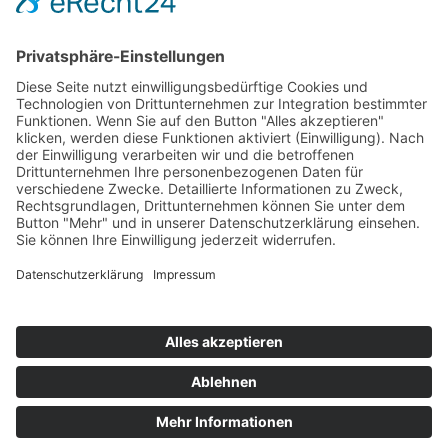
Heike Regenberg
vor 2 Monaten
Der Ablauf verlief ohne jegliche Komplikationen. Die Lehrkräfte
und Dozenten waren äußerst freundlich. Die Korrekturen
erfolgten stets in kürzester Zeit. Auf Anfragen erhielt ich prompt
und kompetent Rückmeldungen. Ich beabsichtige, mich auch
zukünftig für Studiengänge an dieser Institution anzumelden
und diese dort zu absolvieren. Meine Zufriedenheit ist hoch,
weshalb ich diese Einrichtung uneingeschränkt
weiterempfehlen kann.
Ab Ab
Alle Bewertungen anzeigen
Die Bewertungen werden (laut Google) auf ihre Echtheit
überprüft. Infos zu unserem Datenschutz:
(
weitere Informationen
)