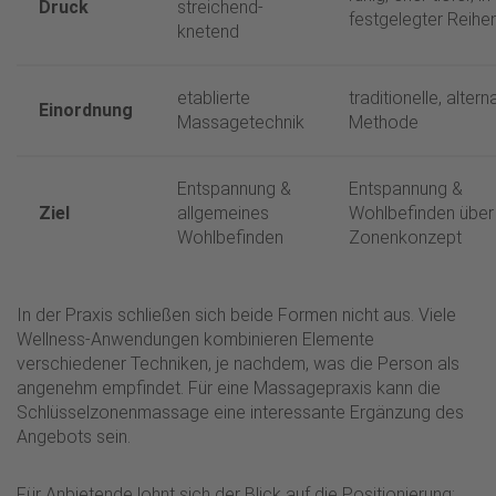
Druck
streichend-
festgelegter Reihe
knetend
etablierte
traditionelle, altern
Einordnung
Massagetechnik
Methode
Entspannung &
Entspannung &
Ziel
allgemeines
Wohlbefinden über
Wohlbefinden
Zonenkonzept
In der Praxis schließen sich beide Formen nicht aus. Viele
Wellness-Anwendungen kombinieren Elemente
verschiedener Techniken, je nachdem, was die Person als
angenehm empfindet. Für eine Massagepraxis kann die
Schlüsselzonenmassage eine interessante Ergänzung des
Angebots sein.
Für Anbietende lohnt sich der Blick auf die Positionierung: