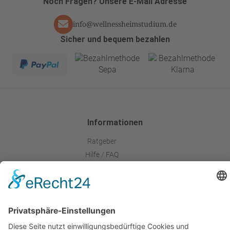
Noch Fragen? Unsere E-Mail Adresse
info@wellnessheimstudium.de
Sicher und bequem bezahlen
Informationen
Ratgeber
Hilfe / FAQ
Produkttipps
Ihr Zertifikat
Über Uns
Kontakt
Widerruf & Kündigung