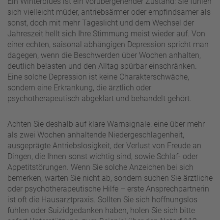
Ein Winterblues ist ein vorübergehender Zustand: Sie fühlen
sich vielleicht müder, antriebsärmer oder empfindsamer als
sonst, doch mit mehr Tageslicht und dem Wechsel der
Jahreszeit hellt sich Ihre Stimmung meist wieder auf. Von
einer echten, saisonal abhängigen Depression spricht man
dagegen, wenn die Beschwerden über Wochen anhalten,
deutlich belasten und den Alltag spürbar einschränken.
Eine solche Depression ist keine Charakterschwäche,
sondern eine Erkrankung, die ärztlich oder
psychotherapeutisch abgeklärt und behandelt gehört.
Achten Sie deshalb auf klare Warnsignale: eine über mehr
als zwei Wochen anhaltende Niedergeschlagenheit,
ausgeprägte Antriebslosigkeit, der Verlust von Freude an
Dingen, die Ihnen sonst wichtig sind, sowie Schlaf- oder
Appetitstörungen. Wenn Sie solche Anzeichen bei sich
bemerken, warten Sie nicht ab, sondern suchen Sie ärztliche
oder psychotherapeutische Hilfe – erste Ansprechpartnerin
ist oft die Hausarztpraxis. Sollten Sie sich hoffnungslos
fühlen oder Suizidgedanken haben, holen Sie sich bitte