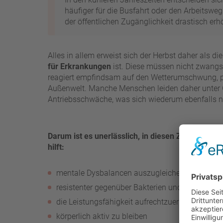
häufiger für die Busfahrt oder den Arbeitsw
der öffentlichen Zugänglichkeit drastisch erh
Alles in allem erweist sich der Herbst daher als d
für Erkrankungen
ist. Diese müssen nicht zwangs
reagiert empfindsam auf den Wetterumschwung, p
Außenwelt. Manche Menschen leiden daher unte
Antriebsschwäche, was sich wiederum ebenfalls n
Darum ist es unerlässlich, in diesen Zeiten auf 
hilft:
mentale Dysbalancen auszugleichen
resistenter gegenüber Bakterien und Viren zu se
die Leistungsfähigkeit aufrechtzuerhalten
körperlich aktiv zu bleiben