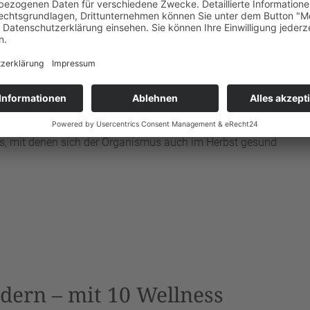
 vorzubeugen
n
reszeit zu entwickeln
edoch nicht nur auf die passende Kleidung oder
ipps, mit denen sich der Organismus auch im Herbst gesund
dern – mit 10 Wellness