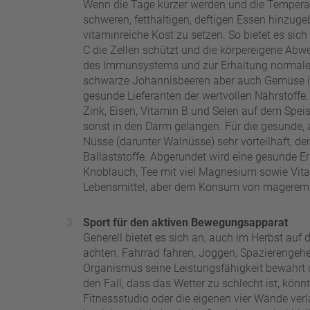
Wenn die Tage kürzer werden und die Temperat
schweren, fetthaltigen, deftigen Essen hinzuge
vitaminreiche Kost zu setzen. So bietet es sich 
C die Zellen schützt und die körpereigene Abw
des Immunsystems und zur Erhaltung normaler 
schwarze Johannisbeeren aber auch Gemüse in
gesunde Lieferanten der wertvollen Nährstoffe. G
Zink, Eisen, Vitamin B und Selen auf dem Speis
sonst in den Darm gelangen. Für die gesunde, 
Nüsse (darunter Walnüsse) sehr vorteilhaft, de
Ballaststoffe. Abgerundet wird eine gesunde 
Knoblauch, Tee mit viel Magnesium sowie Vitam
Lebensmittel, aber dem Konsum von magerem 
Sport für den aktiven Bewegungsapparat
Generell bietet es sich an, auch im Herbst auf d
achten. Fahrrad fahren, Joggen, Spazierengehe
Organismus seine Leistungsfähigkeit bewahrt
den Fall, dass das Wetter zu schlecht ist, kön
Fitnessstudio oder die eigenen vier Wände verl