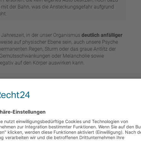
eg mit der Bahn, was die Ansteckungsgefahr aufgrund
öht.
ie Jahreszeit, in der unser Organismus
deutlich anfälliger
weise auf physischer Ebene sein, auch unsere Psyche
ermanenten Regen, Sturm oder das graue Antlitz der
r Gemütsschwankungen oder Melancholie sowie
egativ auf den Körper auswirken kann.
eine intensive Gesundheitsvorsorge zu achten, die uns
in