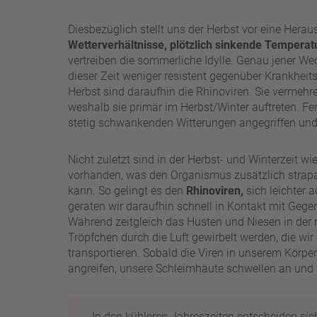
Diesbezüglich stellt uns der Herbst vor eine Herau
Wetterverhältnisse, plötzlich sinkende Temperat
vertreiben die sommerliche Idylle. Genau jener Wec
dieser Zeit weniger resistent gegenüber Krankheit
Herbst sind daraufhin die Rhinoviren. Sie vermehr
weshalb sie primär im Herbst/Winter auftreten. Fe
stetig schwankenden Witterungen angegriffen und
Nicht zuletzt sind in der Herbst- und Winterzeit 
vorhanden, was den Organismus zusätzlich strapaz
kann. So gelingt es den
Rhinoviren,
sich leichter 
geraten wir daraufhin schnell in Kontakt mit Gegens
Während zeitgleich das Husten und Niesen in der 
Tröpfchen durch die Luft gewirbelt werden, die wi
transportieren. Sobald die Viren in unserem Kör
angreifen, unsere Schleimhäute schwellen an und d
In den kühleren Jahreszeiten entscheiden sic