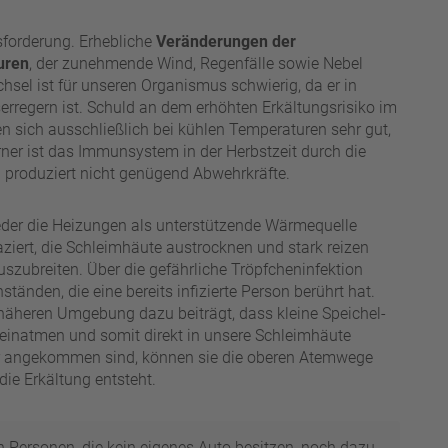
sforderung. Erhebliche
Veränderungen der
uren
, der zunehmende Wind, Regenfälle sowie Nebel
hsel ist für unseren Organismus schwierig, da er in
serregern ist. Schuld an dem erhöhten Erkältungsrisiko im
en sich ausschließlich bei kühlen Temperaturen sehr gut,
rner ist das Immunsystem in der Herbstzeit durch die
 produziert nicht genügend Abwehrkräfte.
wieder die Heizungen als unterstützende Wärmequelle
iert, die Schleimhäute austrocknen und stark reizen
auszubreiten. Über die gefährliche Tröpfcheninfektion
tänden, die eine bereits infizierte Person berührt hat.
näheren Umgebung dazu beiträgt, dass kleine Speichel-
r einatmen und somit direkt in unsere Schleimhäute
per angekommen sind, können sie die oberen Atemwege
ie Erkältung entsteht.
h Personen, die kein eigenes Auto besitzen, noch dazu