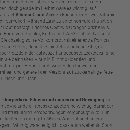
uren abnehmen, ist es zwar verlockend, sich dem
ben, doch gerade im Herbst wäre es wichtig, auf
an, viel
Vitamin C und Zink
zu konsumieren, weil Vitamin
ehr stimuliert, während Zink zu einer normalen Funktion
Haut beiträgt. Frisches Obst wie Orangen oder Kiwis,
 Form von Paprika, Kürbis und Weißkohl sind äußerst
leichzeitig sollte Vollkornbrot mit einer extra Portion
eplan stehen, denn dies bindet schädliche Gifte, die
aber trotzdem der Jahreszeit angepasste Leckereien sind
nn sie beinhalten Vitamin B, Antioxidantien und
Ernährung im Herbst durch würzenden Ingwer und
inen und generell den Verzicht auf zuckerhaltige, fette
Fleisch und Fisch.
ie
körperliche Fitness und ausreichend Bewegung
zu
n sowie andere Fitnesskonzepte sind wichtig, damit der
 und muskulären Verspannungen vorgebeugt wird. Für
nte die Person ihr regelmäßiges Workout auch in ein
agern. Wichtig wäre lediglich, dass auch weiterhin Sport