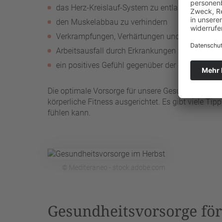
das Herz-Kreislauf-System zu entlasten
den Muskelabbau zu verhindern
Verkrampfungen, Verhärtungen und Blockaden
Arbeitsausfall durch Erkrankungen zu vermeide
ein positives Gefühl gegenüber der dunklen Jah
Die optimale Vorsorge für unsere Gesundheit ist j
körperliche Fitness ausgerichtet. Es gibt viele T
fühlen kann.
© Mediteraneo - stock.adobe.com
Gesundheitsvorsorge för