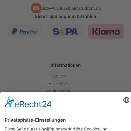
info@wellnessheimstudium.de
Sicher und bequem bezahlen
Informationen
Ratgeber
Hilfe / FAQ
Produkttipps
Ihr Zertifikat
Über Uns
Kontakt
Widerruf & Kündigung