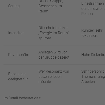
Offene Gruppe,
Einzelrahmen 
Setting
Geschehen im
der aufstellen
Raum
Person
Oft sehr intensiv –
Ruhiger, sehr
Intensität
„Energie im Raum“
fokussiert
spürbar
Anliegen wird vor
Privatsphäre
Hohe Diskreti
der Gruppe gezeigt
Wer Resonanz von
Sehr persönli
Besonders
außen erleben
Themen, ruhi
geeignet für
möchte
Arbeiten
Im Detail bedeutet das: