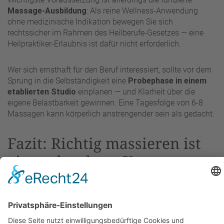
Massage-Ausbildung
: Als reine Wellness-Anwendung
ohne medizinische Indikation bewegen Sie sich
rechtssicher im Rahmen des Heilberufe-Gesetzes — eine
Heilpraktiker-Erlaubnis ist dafür nicht erforderlich.
Wer sich ernsthaft für den Beruf interessiert, sollte vor dem
Sprung in die Selbständigkeit eine
Probephase in einem
etablierten Studio
einplanen — und Klarheit über die
eigene Belastbarkeit gewinnen. Eine Tagesfolge von 6-8
Massagen kann körperlich anstrengender sein als gedacht.
Fazit: Richtig massieren ist
eine erlernbare Kunst
Eine gute Massage ist
kein Hexenwerk
— sie folgt klaren
Prinzipien: warme Atmosphäre, durchgehender
Hautkontakt, sanftes Beginnen, behutsames Steigern, klare
Sicherheits-Regeln und ehrliche Kommunikation mit dem