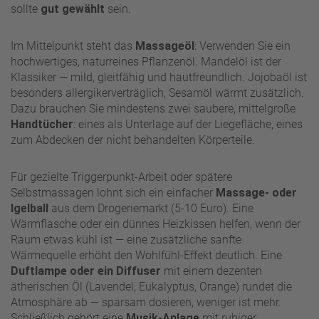
sollte
gut gewählt
sein.
Im Mittelpunkt steht das
Massageöl
: Verwenden Sie ein
hochwertiges, naturreines Pflanzenöl. Mandelöl ist der
Klassiker — mild, gleitfähig und hautfreundlich. Jojobaöl ist
besonders allergikerverträglich, Sesamöl wärmt zusätzlich.
Dazu brauchen Sie mindestens zwei saubere, mittelgroße
Handtücher
: eines als Unterlage auf der Liegefläche, eines
zum Abdecken der nicht behandelten Körperteile.
Für gezielte Triggerpunkt-Arbeit oder spätere
Selbstmassagen lohnt sich ein einfacher
Massage- oder
Igelball
aus dem Drogeriemarkt (5-10 Euro). Eine
Wärmflasche oder ein dünnes Heizkissen helfen, wenn der
Raum etwas kühl ist — eine zusätzliche sanfte
Wärmequelle erhöht den Wohlfühl-Effekt deutlich. Eine
Duftlampe oder ein Diffuser
mit einem dezenten
ätherischen Öl (Lavendel, Eukalyptus, Orange) rundet die
Atmosphäre ab — sparsam dosieren, weniger ist mehr.
Schließlich gehört eine
Musik-Anlage
mit ruhiger