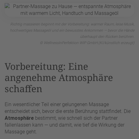
Richtig massieren beginnt mit der Vorbereitung: warmer Raum, leise Musik,
hochwertiges Massageöl und ein bewusstes Ankommen — bevor die Hände
überhaupt den Rücken berühren.
© WellnessInPerfektion WIP GmbH (KI/künstlich erzeugt)
Vorbereitung: Eine
angenehme Atmosphäre
schaffen
Ein wesentlicher Teil einer gelungenen Massage
entscheidet sich, bevor die erste Berührung stattfindet. Die
Atmosphäre
bestimmt, wie schnell sich der Partner
fallenlassen kann — und damit, wie tief die Wirkung der
Massage geht.