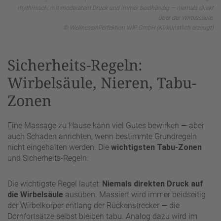
rhythmisch, mit moderatem Druck und immer beidhändig — niemals direkt
über der Wirbelsäule.
© WellnessInPerfektion WIP GmbH (KI/künstlich erzeugt)
Sicherheits-Regeln:
Wirbelsäule, Nieren, Tabu-
Zonen
Eine Massage zu Hause kann viel Gutes bewirken — aber
auch Schaden anrichten, wenn bestimmte Grundregeln
nicht eingehalten werden. Die
wichtigsten Tabu-Zonen
und Sicherheits-Regeln:
Die wichtigste Regel lautet:
Niemals direkten Druck auf
die Wirbelsäule
ausüben. Massiert wird immer beidseitig
der Wirbelkörper entlang der Rückenstrecker — die
Dornfortsätze selbst bleiben tabu. Analog dazu wird im