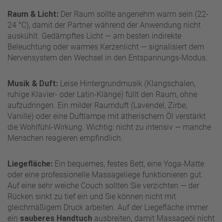
Raum & Licht:
Der Raum sollte angenehm warm sein (22-
24 °C), damit der Partner während der Anwendung nicht
auskühlt. Gedämpftes Licht — am besten indirekte
Beleuchtung oder warmes Kerzenlicht — signalisiert dem
Nervensystem den Wechsel in den Entspannungs-Modus.
Musik & Duft:
Leise Hintergrundmusik (Klangschalen,
ruhige Klavier- oder Latin-Klänge) füllt den Raum, ohne
aufzudringen. Ein milder Raumduft (Lavendel, Zirbe,
Vanille) oder eine Duftlampe mit ätherischem Öl verstärkt
die Wohlfühl-Wirkung. Wichtig: nicht zu intensiv — manche
Menschen reagieren empfindlich.
Liegefläche:
Ein bequemes, festes Bett, eine Yoga-Matte
oder eine professionelle Massageliege funktionieren gut.
Auf eine sehr weiche Couch sollten Sie verzichten — der
Rücken sinkt zu tief ein und Sie können nicht mit
gleichmäßigem Druck arbeiten. Auf der Liegefläche immer
ein
sauberes Handtuch
ausbreiten, damit Massageöl nicht